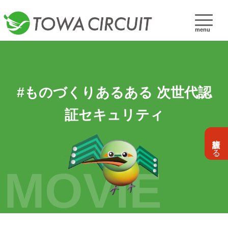
menu
#ものづくりあるある 次世代認
証セキュリティ
設計依頼する
MOVIE