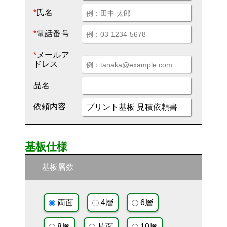
*
氏名
*
電話番号
*
メールア
ドレス
品名
依頼内容
基板仕様
基板層数
両面
4層
6層
8層
片面
10層