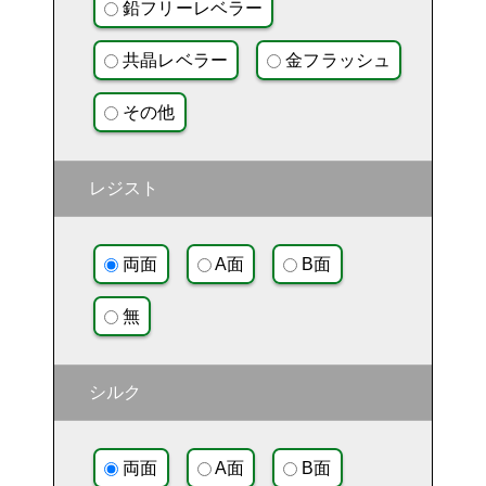
鉛フリーレベラー
共晶レベラー
金フラッシュ
その他
レジスト
両面
A面
B面
無
シルク
両面
A面
B面