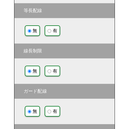
等長配線
無
有
線長制限
無
有
ガード配線
無
有