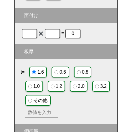
面付け
=
板厚
t=
1.6
0.6
0.8
1.0
1.2
2.0
3.2
その他
銅箔厚