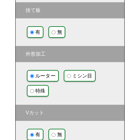
捨て板
有
無
外形加工
ルーター
ミシン目
特殊
Vカット
有
無