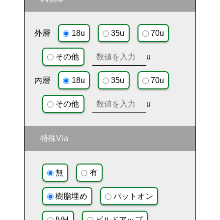
外層
18u
35u
70u
その他
u
内層
18u
35u
70u
その他
u
特殊Via
無
有
樹脂埋め
パットオン
IVH
ビルドアップ