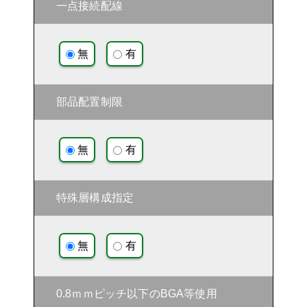
一点接続配線
無
有
部品配置制限
無
有
特殊層構成指定
無
有
0.8ｍｍピッチ以下のBGA等使用