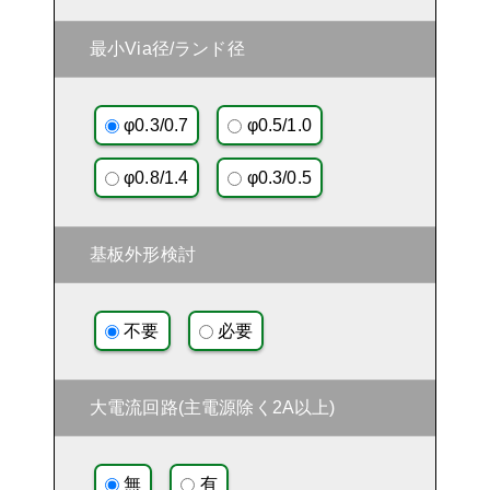
最小Via径/ランド径
φ0.3/0.7
φ0.5/1.0
φ0.8/1.4
φ0.3/0.5
基板外形検討
不要
必要
大電流回路(主電源除く2A以上)
無
有