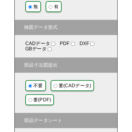
無
有
検図データ形式
CADデータ
PDF
DXF
GBデータ
部品寸法図提出
不要
要(CADデータ)
要(PDF)
部品データシート