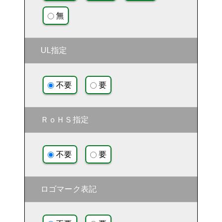
無
UL指定
不要
要
ＲｏＨＳ指定
不要
要
ロゴマーク表記