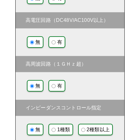
高電圧回路（DC48V/AC100V以上）
無
有
高周波回路（１ＧＨｚ超）
無
有
インピーダンスコントロール指定
無
1種類
2種類以上