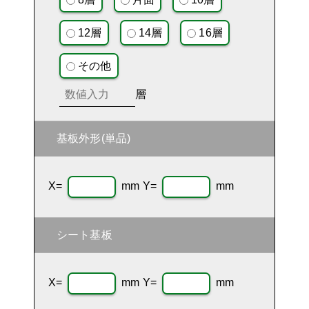
12層
14層
16層
その他
層
基板外形(単品)
X=
mm Y=
mm
シート基板
X=
mm Y=
mm