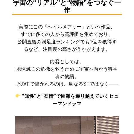
宇宙の“リアル”と“物語”をつなぐ一
作
実際にこの「へイルメアリー」という作品、
すでに多くの人から高評価を集めており、
公開直後の満足度ランキングでも1位を獲得す
るなど、注目度の高さがうかがえます。
内容としては、
地球滅亡の危機を救うために宇宙へ向かう科学
者の物語。
その中で描かれるのは、単なるSFではなく——
“知性”と“友情”で困難を乗り越えていくヒュ
ーマンドラマ