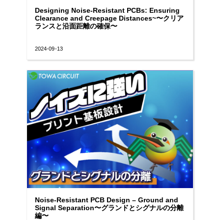
Designing Noise-Resistant PCBs: Ensuring
Clearance and Creepage Distances~〜クリア
ランスと沿面距離の確保〜
2024-09-13
Noise-Resistant PCB Design – Ground and
Signal Separation〜グランドとシグナルの分離
編〜