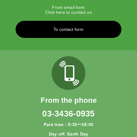
From email form
Click here to contact us
To contact form
From the phone
03-3436-0935
Paid time：9:30〜18:00
Day off: Earth Day